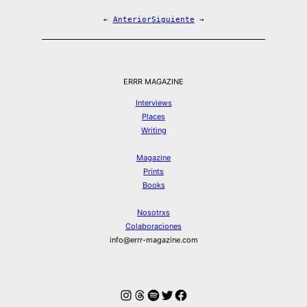
←
Anterior
Siguiente
→
ERRR MAGAZINE
Interviews
Places
Writing
Magazine
Prints
Books
Nosotrxs
Colaboraciones
info@errr-magazine.com
Instagram
Hilos
Spotify
Twitter
Facebook