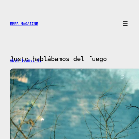
Saltar
al
contenido
ERRR MAGAZINE
Justo hablábamos del fuego
Abel Ibáñez G.