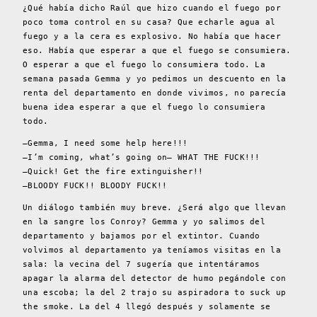
¿Qué había dicho Raúl que hizo cuando el fuego por
poco toma control en su casa? Que echarle agua al
fuego y a la cera es explosivo. No había que hacer
eso. Había que esperar a que el fuego se consumiera.
O esperar a que el fuego lo consumiera todo. La
semana pasada Gemma y yo pedimos un descuento en la
renta del departamento en donde vivimos, no parecía
buena idea esperar a que el fuego lo consumiera
todo.
–Gemma, I need some help here!!!
–I’m coming, what’s going on– WHAT THE FUCK!!!
–Quick! Get the fire extinguisher!!
–BLOODY FUCK!! BLOODY FUCK!!
Un diálogo también muy breve. ¿Será algo que llevan
en la sangre los Conroy? Gemma y yo salimos del
departamento y bajamos por el extintor. Cuando
volvimos al departamento ya teníamos visitas en la
sala: la vecina del 7 sugería que intentáramos
apagar la alarma del detector de humo pegándole con
una escoba; la del 2 trajo su aspiradora to suck up
the smoke. La del 4 llegó después y solamente se