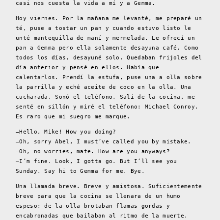
casi nos cuesta la vida a mí y a Gemma.
Hoy viernes. Por la mañana me levanté, me preparé un
té, puse a tostar un pan y cuando estuvo listo le
unté mantequilla de maní y mermelada. Le ofrecí un
pan a Gemma pero ella solamente desayuna café. Como
todos los días, desayuné solo. Quedaban frijoles del
día anterior y pensé en ellos. Había que
calentarlos. Prendí la estufa, puse una a olla sobre
la parrilla y eché aceite de coco en la olla. Una
cucharada. Sonó el teléfono. Salí de la cocina, me
senté en sillón y miré el teléfono: Michael Conroy.
Es raro que mi suegro me marque.
–Hello, Mike! How you doing?
–Oh, sorry Abel, I must’ve called you by mistake.
–Oh, no worries, mate. How are you anyways?
–I’m fine. Look, I gotta go. But I’ll see you
Sunday. Say hi to Gemma for me. Bye.
Una llamada breve. Breve y amistosa. Suficientemente
breve para que la cocina se llenara de un humo
espeso: de la olla brotaban flamas gordas y
encabronadas que bailaban al ritmo de la muerte.