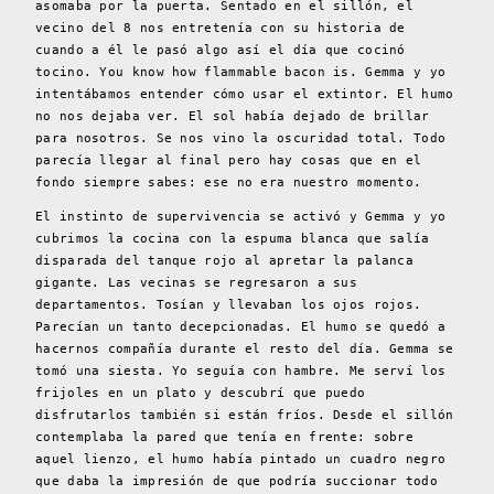
asomaba por la puerta. Sentado en el sillón, el
vecino del 8 nos entretenía con su historia de
cuando a él le pasó algo así el día que cocinó
tocino. You know how flammable bacon is. Gemma y yo
intentábamos entender cómo usar el extintor. El humo
no nos dejaba ver. El sol había dejado de brillar
para nosotros. Se nos vino la oscuridad total. Todo
parecía llegar al final pero hay cosas que en el
fondo siempre sabes: ese no era nuestro momento.
El instinto de supervivencia se activó y Gemma y yo
cubrimos la cocina con la espuma blanca que salía
disparada del tanque rojo al apretar la palanca
gigante. Las vecinas se regresaron a sus
departamentos. Tosían y llevaban los ojos rojos.
Parecían un tanto decepcionadas. El humo se quedó a
hacernos compañía durante el resto del día. Gemma se
tomó una siesta. Yo seguía con hambre. Me serví los
frijoles en un plato y descubrí que puedo
disfrutarlos también si están fríos. Desde el sillón
contemplaba la pared que tenía en frente: sobre
aquel lienzo, el humo había pintado un cuadro negro
que daba la impresión de que podría succionar todo