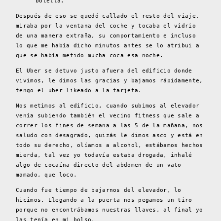
botella.
Después de eso se quedó callado el resto del viaje,
miraba por la ventana del coche y tocaba el vidrio
de una manera extraña, su comportamiento e incluso
lo que me había dicho minutos antes se lo atribui a
que se había metido mucha coca esa noche.
El Uber se detuvo justo afuera del edificio donde
vivimos, le dimos las gracias y bajamos rápidamente,
tengo el uber likeado a la tarjeta.
Nos metimos al edificio, cuando subimos al elevador
venía subiendo también el vecino fitness que sale a
correr los fines de semana a las 5 de la mañana, nos
saludo con desagrado, quizás le dimos asco y está en
todo su derecho, olíamos a alcohol, estábamos hechos
mierda, tal vez yo todavía estaba drogada, inhalé
algo de cocaína directo del abdomen de un vato
mamado, que loco.
Cuando fue tiempo de bajarnos del elevador, lo
hicimos. Llegando a la puerta nos pegamos un tiro
porque no encontrábamos nuestras llaves, al final yo
las tenía en mi bolso.