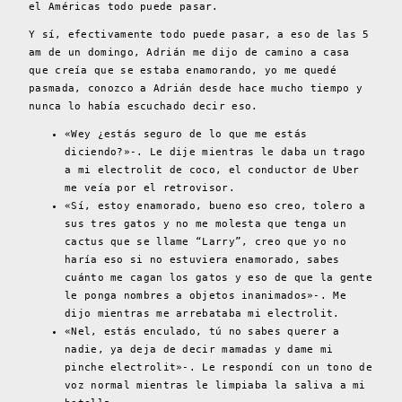
el Américas todo puede pasar.
Y sí, efectivamente todo puede pasar, a eso de las 5
am de un domingo, Adrián me dijo de camino a casa
que creía que se estaba enamorando, yo me quedé
pasmada, conozco a Adrián desde hace mucho tiempo y
nunca lo había escuchado decir eso.
«Wey ¿estás seguro de lo que me estás
diciendo?»-. Le dije mientras le daba un trago
a mi electrolit de coco, el conductor de Uber
me veía por el retrovisor.
«Sí, estoy enamorado, bueno eso creo, tolero a
sus tres gatos y no me molesta que tenga un
cactus que se llame “Larry”, creo que yo no
haría eso si no estuviera enamorado, sabes
cuánto me cagan los gatos y eso de que la gente
le ponga nombres a objetos inanimados»-. Me
dijo mientras me arrebataba mi electrolit.
«Nel, estás enculado, tú no sabes querer a
nadie, ya deja de decir mamadas y dame mi
pinche electrolit»-. Le respondí con un tono de
voz normal mientras le limpiaba la saliva a mi