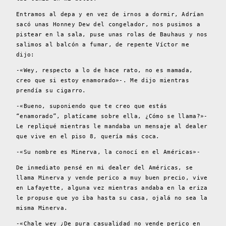
Entramos al depa y en vez de irnos a dormir, Adrían
sacó unas Honney Dew del congelador, nos pusimos a
pistear en la sala, puse unas rolas de Bauhaus y nos
salimos al balcón a fumar, de repente Víctor me
dijo:
-«Wey, respecto a lo de hace rato, no es mamada,
creo que si estoy enamorado»-. Me dijo mientras
prendía su cigarro.
-«Bueno, suponiendo que te creo que estás
“enamorado”, platícame sobre ella, ¿Cómo se llama?»-
Le repliqué mientras le mandaba un mensaje al dealer
que vive en el piso 8, quería más coca.
-«Su nombre es Minerva, la conocí en el Américas»-
De inmediato pensé en mi dealer del Américas, se
llama Minerva y vende perico a muy buen precio, vive
en Lafayette, alguna vez mientras andaba en la eriza
le propuse que yo iba hasta su casa, ojalá no sea la
misma Minerva.
-«Chale wey ¿De pura casualidad no vende perico en