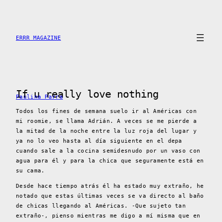
Saltar
al
contenido
ERRR MAGAZINE
If u really love nothing
Paulina Parra
Todos los fines de semana suelo ir al Américas con
mi roomie, se llama Adrián. A veces se me pierde a
la mitad de la noche entre la luz roja del lugar y
ya no lo veo hasta al día siguiente en el depa
cuando sale a la cocina semidesnudo por un vaso con
agua para él y para la chica que seguramente está en
su cama.
Desde hace tiempo atrás él ha estado muy extraño, he
notado que estas últimas veces se va directo al baño
de chicas llegando al Américas. -Que sujeto tan
extraño-, pienso mientras me digo a mí misma que en