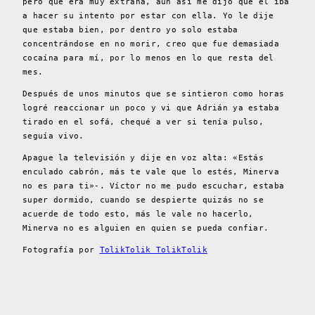
pero que era muy extraña, aún así me dijo que él iba
a hacer su intento por estar con ella. Yo le dije
que estaba bien, por dentro yo solo estaba
concentrándose en no morir, creo que fue demasiada
cocaína para mí, por lo menos en lo que resta del
mes.
Después de unos minutos que se sintieron como horas
logré reaccionar un poco y vi que Adrián ya estaba
tirado en el sofá, chequé a ver si tenía pulso,
seguía vivo.
Apague la televisión y dije en voz alta: «Estás
enculado cabrón, más te vale que lo estés, Minerva
no es para ti»-. Víctor no me pudo escuchar, estaba
super dormido, cuando se despierte quizás no se
acuerde de todo esto, más le vale no hacerlo,
Minerva no es alguien en quien se pueda confiar.
Fotografía por
TolikTolik TolikTolik