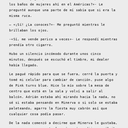
los baños de mujeres ahí en el Américas?»- Le
pregunté aunque una parte de mí sabía que si era la
misma ruca.
– «¡Sí! ¿La conoces?»- Me preguntó mientras le
brillaban los ojos.
-«Sí, me vende perico a veces»- Le respondí mientras
prendía otro cigarro.
Hubo un silencio incómodo durante unos cinco
minutos, después se escuchó el timbre, mi dealer
había llegado.
Le pagué rápido para que se fuera, cerré la puerta y
tomé mi celular para cambiar de canción, puse algo
de Pink turns blue. Hice lo mío sobre la mesa de
centro que está en la sala y volví a salir al
balcón. Adrián estaba ahí mirando hacia la nada, no
sé si estaba pensando en Minerva o si solo se estaba
paleteando, agarro la fiesta muy cabrón así que
cualquier cosa podía pasar.
De la nada comenzó a decirme que Minerva le gustaba,