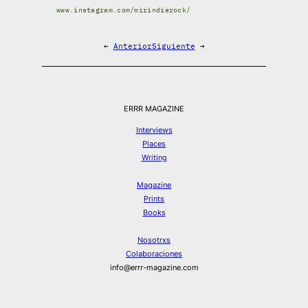
www.instagram.com/mirindierock/
←
Anterior
Siguiente
→
ERRR MAGAZINE
Interviews
Places
Writing
Magazine
Prints
Books
Nosotrxs
Colaboraciones
info@errr-magazine.com