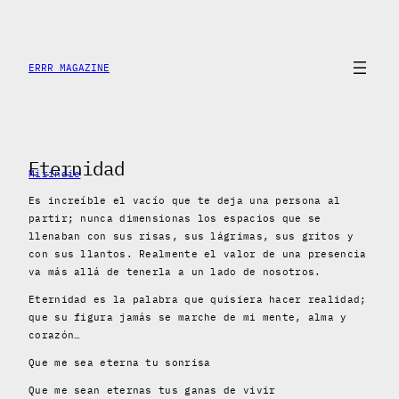
Saltar
al
contenido
ERRR MAGAZINE
Eternidad
Mirindie
Es increíble el vacío que te deja una persona al
partir; nunca dimensionas los espacios que se
llenaban con sus risas, sus lágrimas, sus gritos y
con sus llantos. Realmente el valor de una presencia
va más allá de tenerla a un lado de nosotros.
Eternidad es la palabra que quisiera hacer realidad;
que su figura jamás se marche de mi mente, alma y
corazón…
Que me sea eterna tu sonrisa
Que me sean eternas tus ganas de vivir