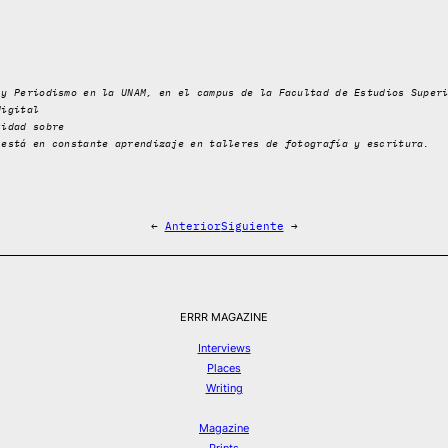
 y Periodismo en la UNAM, en el campus de la Facultad de Estudios Super
digital
sidad sobre
 está en constante aprendizaje en talleres de fotografía y escritura.
←
Anterior
Siguiente
→
ERRR MAGAZINE
Interviews
Places
Writing
Magazine
Prints