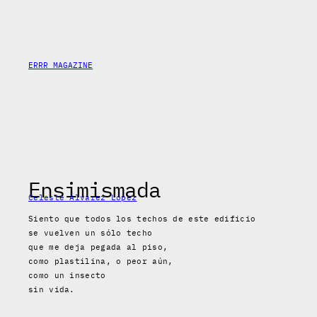
Saltar
al
contenido
ERRR MAGAZINE
Ensimismada
Celeste Álvarez López
Siento que todos los techos de este edificio
se vuelven un sólo techo
que me deja pegada al piso,
como plastilina, o peor aún,
como un insecto
sin vida.