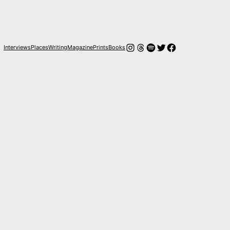
Instagram
Hilos
Spotify
Twitter
Facebook
Interviews
Places
Writing
Magazine
Prints
Books