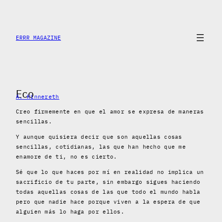
Saltar
al
contenido
ERRR MAGAZINE
Eco
A. Kinnereth
Creo firmemente en que el amor se expresa de maneras
sencillas.
Y aunque quisiera decir que son aquellas cosas
sencillas, cotidianas, las que han hecho que me
enamore de ti, no es cierto.
Sé que lo que haces por mí en realidad no implica un
sacrificio de tu parte, sin embargo sigues haciendo
todas aquellas cosas de las que todo el mundo habla
pero que nadie hace porque viven a la espera de que
alguien más lo haga por ellos.