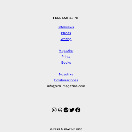
ERRR MAGAZINE
Interviews
Places
Writing
Magazine
Prints
Books
Nosotrxs
Colaboraciones
info@errr-magazine.com
Instagram
Hilos
Spotify
Twitter
Facebook
© ERRR MAGAZINE 2026