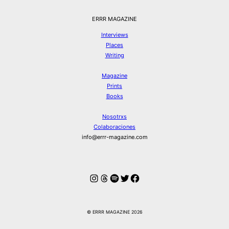
ERRR MAGAZINE
Interviews
Places
Writing
Magazine
Prints
Books
Nosotrxs
Colaboraciones
info@errr-magazine.com
Instagram
Hilos
Spotify
Twitter
Facebook
© ERRR MAGAZINE 2026