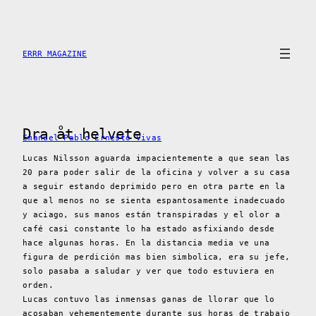
Saltar
al
contenido
ERRR MAGAZINE
Dra åt helvete
Emanuel Pablo Ernesto Vivas
Lucas Nilsson aguarda impacientemente a que sean las
20 para poder salir de la oficina y volver a su casa
a seguir estando deprimido pero en otra parte en la
que al menos no se sienta espantosamente inadecuado
y aciago, sus manos están transpiradas y el olor a
café casi constante lo ha estado asfixiando desde
hace algunas horas. En la distancia media ve una
figura de perdición mas bien simbolica, era su jefe,
solo pasaba a saludar y ver que todo estuviera en
orden.
Lucas contuvo las inmensas ganas de llorar que lo
acosaban vehementemente durante sus horas de trabajo