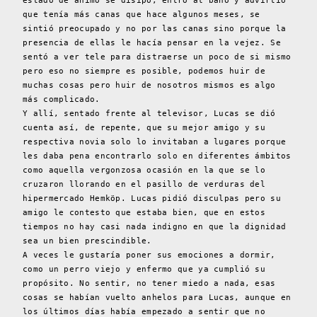
estado de ánimo se disipó, entró al baño y advirtió
que tenía más canas que hace algunos meses, se
sintió preocupado y no por las canas sino porque la
presencia de ellas le hacía pensar en la vejez. Se
sentó a ver tele para distraerse un poco de si mismo
pero eso no siempre es posible, podemos huir de
muchas cosas pero huir de nosotros mismos es algo
más complicado.
Y allí, sentado frente al televisor, Lucas se dió
cuenta así, de repente, que su mejor amigo y su
respectiva novia solo lo invitaban a lugares porque
les daba pena encontrarlo solo en diferentes ámbitos
como aquella vergonzosa ocasión en la que se lo
cruzaron llorando en el pasillo de verduras del
hipermercado Hemköp. Lucas pidió disculpas pero su
amigo le contesto que estaba bien, que en estos
tiempos no hay casi nada indigno en que la dignidad
sea un bien prescindible.
A veces le gustaría poner sus emociones a dormir,
como un perro viejo y enfermo que ya cumplió su
propósito. No sentir, no tener miedo a nada, esas
cosas se habían vuelto anhelos para Lucas, aunque en
los últimos días había empezado a sentir que no