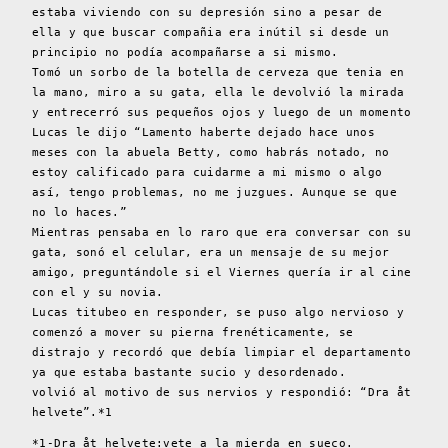
estaba viviendo con su depresión sino a pesar de
ella y que buscar compañia era inútil si desde un
principio no podía acompañarse a si mismo.
Tomó un sorbo de la botella de cerveza que tenia en
la mano, miro a su gata, ella le devolvió la mirada
y entrecerró sus pequeños ojos y luego de un momento
Lucas le dijo “Lamento haberte dejado hace unos
meses con la abuela Betty, como habrás notado, no
estoy calificado para cuidarme a mi mismo o algo
así, tengo problemas, no me juzgues. Aunque se que
no lo haces.”
Mientras pensaba en lo raro que era conversar con su
gata, sonó el celular, era un mensaje de su mejor
amigo, preguntándole si el Viernes quería ir al cine
con el y su novia.
Lucas titubeo en responder, se puso algo nervioso y
comenzó a mover su pierna frenéticamente, se
distrajo y recordó que debía limpiar el departamento
ya que estaba bastante sucio y desordenado.
volvió al motivo de sus nervios y respondió: “Dra åt
helvete”.*1
*1-Dra åt helvete:vete a la mierda en sueco.