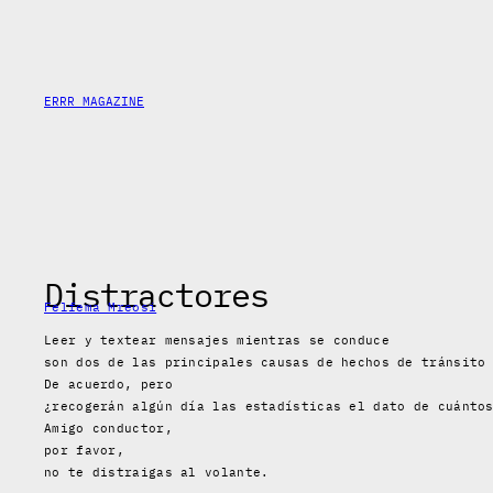
Saltar
al
contenido
ERRR MAGAZINE
Distractores
Felfema Mreosi
Leer y textear mensajes mientras se conduce
son dos de las principales causas de hechos de tránsito
De acuerdo, pero
¿recogerán algún día las estadísticas el dato de cuánto
Amigo conductor,
por favor,
no te distraigas al volante.