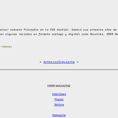
éxico) estudió Filosofía en la FES Acatlán. Dedicó sus primeros años de
 en algunas revistas en formato análogo y digital como
Monolito, ERRR M
a-mreosi
←
Anterior
Siguiente
→
ERRR MAGAZINE
Interviews
Places
Writing
Magazine