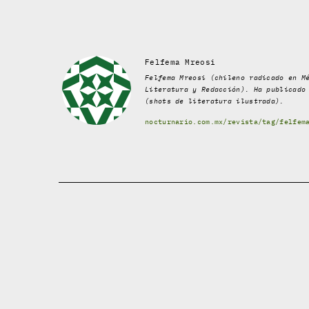
Felfema Mreosi
Felfema Mreosi (chileno radicado en M
Literatura y Redacción). Ha publicado
(shots de literatura ilustrada).
nocturnario.com.mx/revista/tag/felfem