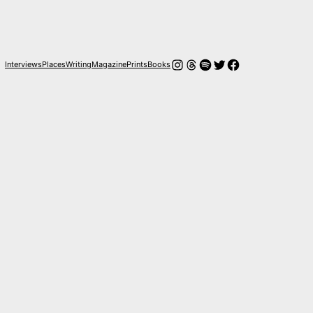
Instagram
Hilos
Spotify
Twitter
Facebook
Interviews
Places
Writing
Magazine
Prints
Books