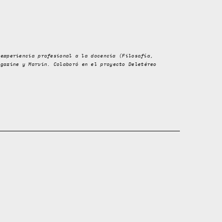
 experiencia profesional a la docencia (Filosofía,
agazine
y
Marvin
. Colaboró en el proyecto Deletéreo