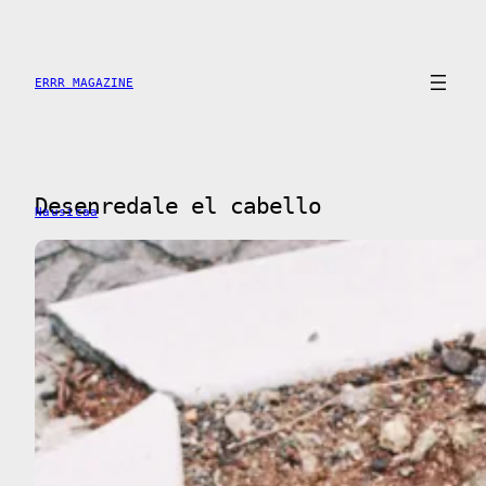
Saltar
al
contenido
ERRR MAGAZINE
Desenredale el cabello
Nausicaa