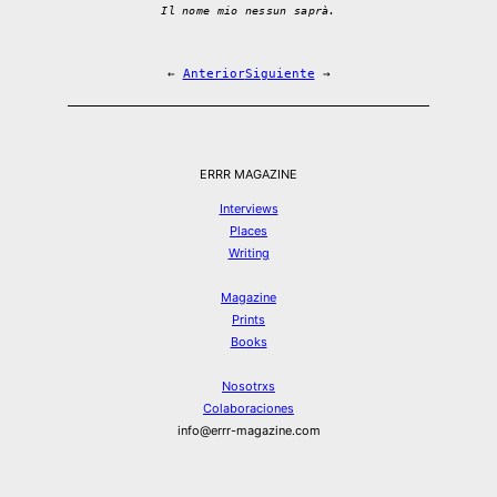
Il nome mio nessun saprà.
←
Anterior
Siguiente
→
ERRR MAGAZINE
Interviews
Places
Writing
Magazine
Prints
Books
Nosotrxs
Colaboraciones
info@errr-magazine.com