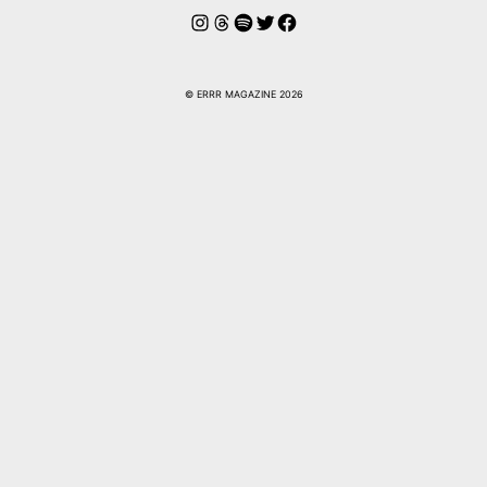
Instagram
Hilos
Spotify
Twitter
Facebook
© ERRR MAGAZINE 2026