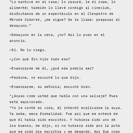
“Lo mantuve en mi casa; lo rasuré, le di ropa, lo
alimenté; también lo llevé conmigo al cineclub,
disfrutamos de un espectáculo en el
Cleopatra de
Mérode Cabaret
, ¿me sigue? Se le llama: preparar el
desayuno.”
—Desayuno en la cena, ¿no? Así lo puso en el
anuncio.
—Sí. No lo niego.
—¿Con qué fin hizo todo eso?
—Enamorarme de él, ¿qué más podría ser?
—Perdone, no escuché lo que dijo.
—Enamorarme, su señoría; escuchó bien.
“¿Acaso cree usted que habla con una salvaje? Pues
está equivocado.
“Yo le conté mi vida, él intentó explicarme la suya.
Ya sabe, mera formalidad. Fue así que me enteré de
que él había sido escritor. Y hubiera sido uno de
los buenos, me dijo, si no hubiera sido por la puta
que me robó mis escritos y me demandó. Así fue como