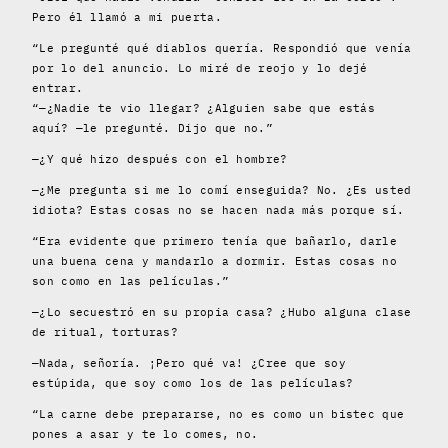
Pero él llamó a mi puerta.
“Le pregunté qué diablos quería. Respondió que venía
por lo del anuncio. Lo miré de reojo y lo dejé
entrar.
“—¿Nadie te vio llegar? ¿Alguien sabe que estás
aquí? —le pregunté. Dijo que no.”
—¿Y qué hizo después con el hombre?
—¿Me pregunta si me lo comí enseguida? No. ¿Es usted
idiota? Estas cosas no se hacen nada más porque sí.
“Era evidente que primero tenía que bañarlo, darle
una buena cena y mandarlo a dormir. Estas cosas no
son como en las películas.”
—¿Lo secuestró en su propia casa? ¿Hubo alguna clase
de ritual, torturas?
—Nada, señoría. ¡Pero qué va! ¿Cree que soy
estúpida, que soy como los de las películas?
“La carne debe prepararse, no es como un bistec que
pones a asar y te lo comes, no.