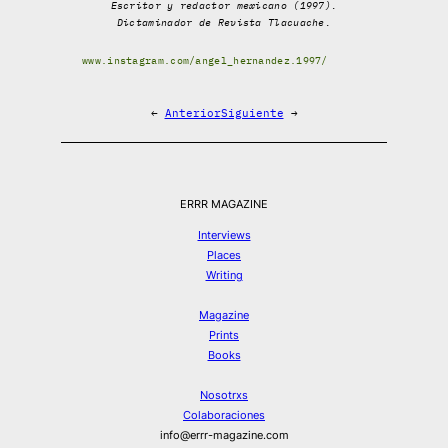
Escritor y redactor mexicano (1997).
Dictaminador de Revista Tlacuache.
www.instagram.com/angel_hernandez.1997/
←
Anterior
Siguiente
→
ERRR MAGAZINE
Interviews
Places
Writing
Magazine
Prints
Books
Nosotrxs
Colaboraciones
info@errr-magazine.com