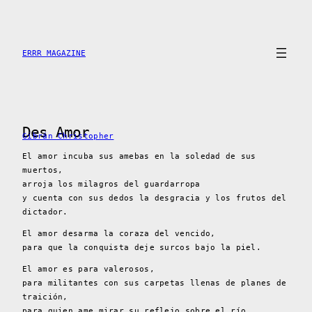
Saltar
al
contenido
ERRR MAGAZINE
Des Amor
Gibrán Christopher
El amor incuba sus amebas en la soledad de sus
muertos,
arroja los milagros del guardarropa
y cuenta con sus dedos la desgracia y los frutos del
dictador.
El amor desarma la coraza del vencido,
para que la conquista deje surcos bajo la piel.
El amor es para valerosos,
para militantes con sus carpetas llenas de planes de
traición,
para quien ame mirar su reflejo sobre el río