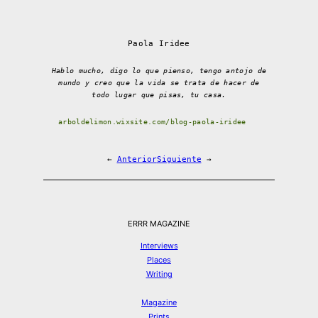
Paola Iridee
Hablo mucho, digo lo que pienso, tengo antojo de
mundo y creo que la vida se trata de hacer de
todo lugar que pisas, tu casa.
arboldelimon.wixsite.com/blog-paola-iridee
←
Anterior
Siguiente
→
ERRR MAGAZINE
Interviews
Places
Writing
Magazine
Prints