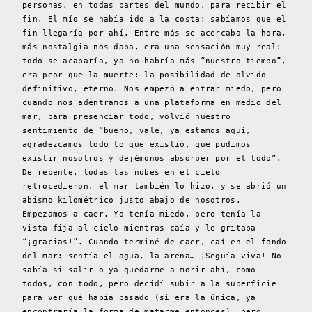
personas, en todas partes del mundo, para recibir el
fin. El mío se había ido a la costa; sabíamos que el
fin llegaría por ahí. Entre más se acercaba la hora,
más nostalgia nos daba, era una sensación muy real:
todo se acabaría, ya no habría más “nuestro tiempo”,
era peor que la muerte: la posibilidad de olvido
definitivo, eterno. Nos empezó a entrar miedo, pero
cuando nos adentramos a una plataforma en medio del
mar, para presenciar todo, volvió nuestro
sentimiento de “bueno, vale, ya estamos aquí,
agradezcamos todo lo que existió, que pudimos
existir nosotros y dejémonos absorber por el todo”.
De repente, todas las nubes en el cielo
retrocedieron, el mar también lo hizo, y se abrió un
abismo kilométrico justo abajo de nosotros.
Empezamos a caer. Yo tenía miedo, pero tenía la
vista fija al cielo mientras caía y le gritaba
“¡gracias!”. Cuando terminé de caer, caí en el fondo
del mar: sentía el agua, la arena… ¡Seguía viva! No
sabía si salir o ya quedarme a morir ahí, como
todos, con todo, pero decidí subir a la superficie
para ver qué había pasado (si era la única, ya
encontraría la forma de matarme entonces), pero