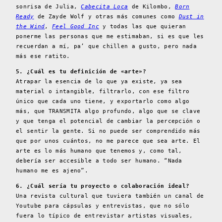
sonrisa de Julia,
Cabecita Loca
de Kilombo,
Born
Ready
de Zayde Wolf y otras más comunes como
Dust in
the Wind
,
Feel Good Inc
y todas las que quieran
ponerme las personas que me estimaban, si es que les
recuerdan a mí, pa’ que chillen a gusto, pero nada
más ese ratito.
5. ¿Cuál es tu definición de «arte»?
Atrapar la esencia de lo que ya existe, ya sea
material o intangible, filtrarlo, con ese filtro
único que cada uno tiene, y exportarlo como algo
más, que TRANSMITA algo profundo, algo que se clave
y que tenga el potencial de cambiar la percepción o
el sentir la gente. Si no puede ser comprendido más
que por unos cuántos, no me parece que sea arte. El
arte es lo más humano que tenemos y, como tal,
debería ser accesible a todo ser humano. “Nada
humano me es ajeno”.
6. ¿Cuál sería tu proyecto o colaboración ideal?
Una revista cultural que tuviera también un canal de
Youtube para cápsulas y entrevistas, que no sólo
fuera lo típico de entrevistar artistas visuales,