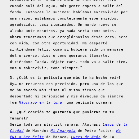
cuando salí del agua, más gente empezó a salir del
fondo. Entonces lo supimos: habíamos sobrevivido por
una razón, estábamos completamente esperanzados,
agradecidos, casi iluminados. Un mundo nuevo se
alzaba ante nosotros, ya nada sería como antes,
ahora tendríamos que arreglárnoslas desde cero, pero
con vida, con otra oportunidad. Me desperté
sintiéndome feliz, como si hubiera sido un mensaje
del universo, dios o como queramos llamarle,
diciéndome “anda, déjate caer, todo va a salir bien.
Vas a sobrevivir, como siempre.”
3. ¿Cuál es la película que más te ha hecho reír?
Uy… no recuerdo con precisión, pero una de las que
me ha sacado más risas al mismo tiempo que
despertado mi curiosidad y mis divagues de siempre
fue
Náufrago en la luna
, una película coreana.
4. ¿Qué canción te gustaría que pusieran en tu
funeral?
Sería toda una playlist jajaja. Algunas:
Lejos de la
Ciudad
de Muerdo;
Mi Anarquía
de Pedro Pastor;
Me
Fui a Ser Feliz
de Macaco,
Luces de Neón
de La