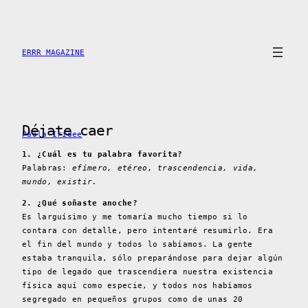
Saltar
al
contenido
ERRR MAGAZINE
Déjate caer
Paola Iridee
1. ¿Cuál es tu palabra favorita?
Palabras:
efímero, etéreo, trascendencia, vida,
mundo, existir.
2. ¿Qué soñaste anoche?
Es larguísimo y me tomaría mucho tiempo si lo
contara con detalle, pero intentaré resumirlo. Era
el fin del mundo y todos lo sabíamos. La gente
estaba tranquila, sólo preparándose para dejar algún
tipo de legado que trascendiera nuestra existencia
física aquí como especie, y todos nos habíamos
segregado en pequeños grupos como de unas 20