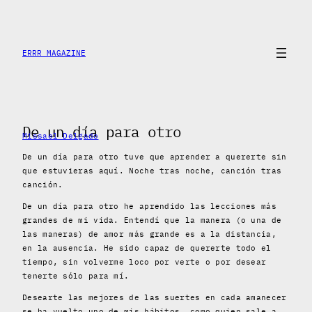
Saltar
al
contenido
ERRR MAGAZINE
De un día para otro
Missael Delgado
De un día para otro tuve que aprender a quererte sin
que estuvieras aquí. Noche tras noche, canción tras
canción.
De un día para otro he aprendido las lecciones más
grandes de mi vida. Entendí que la manera (o una de
las maneras) de amor más grande es a la distancia,
en la ausencia. He sido capaz de quererte todo el
tiempo, sin volverme loco por verte o por desear
tenerte sólo para mí.
Desearte las mejores de las suertes en cada amanecer
se ha vuelto uno de mis hábitos, como quien sale a