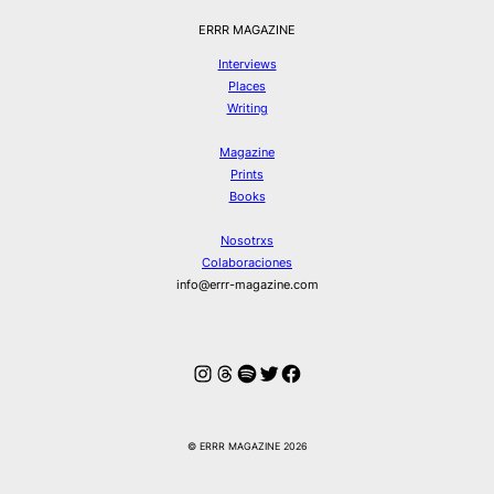
ERRR MAGAZINE
Interviews
Places
Writing
Magazine
Prints
Books
Nosotrxs
Colaboraciones
info@errr-magazine.com
Instagram
Hilos
Spotify
Twitter
Facebook
© ERRR MAGAZINE 2026