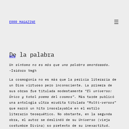
Saltar
al
contenido
ERRR MAGAZINE
De la palabra
666
Un síntoma no es más que una palabra amordazada.
-Isidoro Vegh
La cosmogonía no es más que la pericia literaria de
un Dios virtuoso pero inconsciente. La primera de
sus obras fue titulada modestamente “
El universo:
Único y total poema del cosm
os”.
Más tarde publicó
una antología ultra erudita titulada “
Multi-versos
”
que marcó un hito insoslayable en el estilo
literario teosquético. No obstante, en la segunda
obra, el autor se deslindó de su
Universo
(vieja
costumbre Divina) so pretexto de su inexactitud.