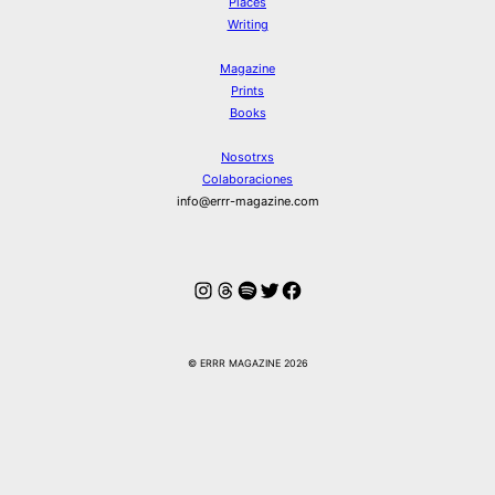
Places
Writing
Magazine
Prints
Books
Nosotrxs
Colaboraciones
info@errr-magazine.com
Instagram
Hilos
Spotify
Twitter
Facebook
© ERRR MAGAZINE 2026