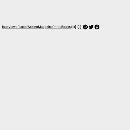
Instagram
Hilos
Spotify
Twitter
Facebook
Interviews
Places
Writing
Magazine
Prints
Books