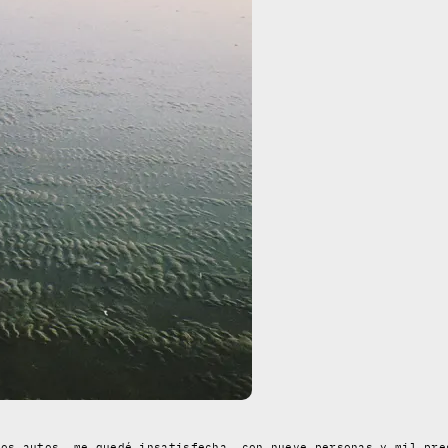
los autos, me quedé insatisfecha, con nueve personas y mil pre