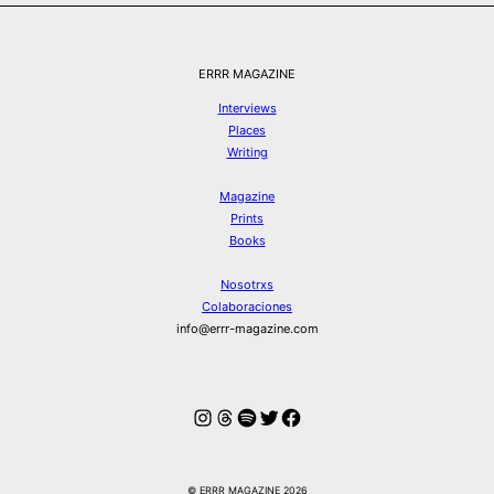
ERRR MAGAZINE
Interviews
Places
Writing
Magazine
Prints
Books
Nosotrxs
Colaboraciones
info@errr-magazine.com
Instagram
Hilos
Spotify
Twitter
Facebook
© ERRR MAGAZINE 2026