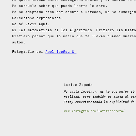
Me consuela saber que puedo leerte la cara.
Me he adaptado cien por ciento a ustedes, me he sumergi
Colecciono expresiones.
No sé vivir aquí.
Ni las matemáticas ni los algoritmos. Prefiero las hist
Prefiero pensar que lo único que te llevas cuando muere
autos.
Fotografía por
Abel Ibáñez G.
Lariza Zepeda
Me gusta imaginar, es lo que mejor sé
realidad, pero también me gusta el co
Estoy experimentando la explicitud de
www.instagram.com/larizaconzeta/