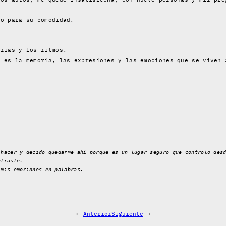
do para su comodidad.
orias y los ritmos.
s es la memoria, las expresiones y las emociones que se viven 
 hacer y decido quedarme ahí porque es un lugar seguro que controlo des
ntraste.
 mis emociones en palabras.
←
Anterior
Siguiente
→