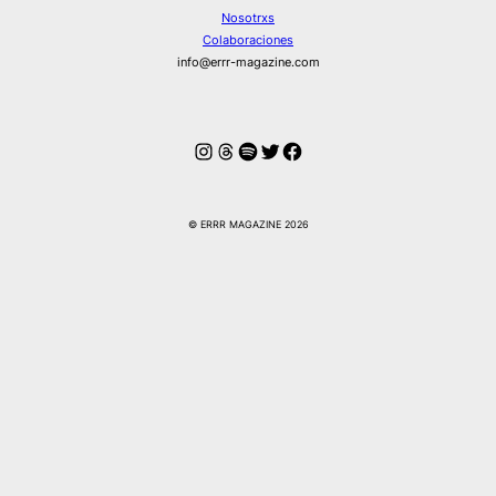
Nosotrxs
Colaboraciones
info@errr-magazine.com
Instagram
Hilos
Spotify
Twitter
Facebook
© ERRR MAGAZINE 2026