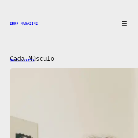
Saltar
al
contenido
ERRR MAGAZINE
Cada Músculo
Mabe Fratti