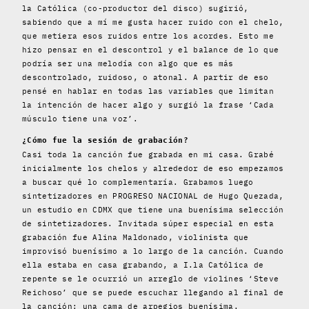
la Católica (co-productor del disco) sugirió,
sabiendo que a mí me gusta hacer ruido con el chelo,
que metiera esos ruidos entre los acordes. Esto me
hizo pensar en el descontrol y el balance de lo que
podría ser una melodía con algo que es más
descontrolado, ruidoso, o atonal. A partir de eso
pensé en hablar en todas las variables que limitan
la intención de hacer algo y surgió la frase ‘Cada
músculo tiene una voz’.
¿Cómo fue la sesión de grabación?
Casi toda la canción fue grabada en mi casa. Grabé
inicialmente los chelos y alrededor de eso empezamos
a buscar qué lo complementaría. Grabamos luego
sintetizadores en PROGRESO NACIONAL de Hugo Quezada,
un estudio en CDMX que tiene una buenísima selección
de sintetizadores. Invitada súper especial en esta
grabación fue Alina Maldonado, violinista que
improvisó buenísimo a lo largo de la canción. Cuando
ella estaba en casa grabando, a I.la Católica de
repente se le ocurrió un arreglo de violines ‘Steve
Reichoso’ que se puede escuchar llegando al final de
la canción: una cama de arpegios buenísima.