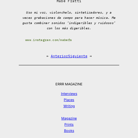
Mabe Fratti
Uso mi voz, violonchelo, sintetizadores, y a
veces grabaciones de campo para hacer música. Me
gusta combinar sonidos ‘indigeribles y ruidosos’
con los más digeribles.
www.instagram.com/mabefs
←
Anterior
Siguiente
→
ERRR MAGAZINE
Interviews
Places
Writing
Magazine
Prints
Books