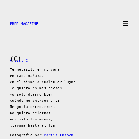
Saltar
al
contenido
ERRR MAGAZINE
(C)
Crissa G.
Te necesito en mi cama,
en cada mañana,
en el mismo o cualquier lugar.
Te quiero en mis noches,
yo sólo duermo bien
cuándo me entrego a ti.
Me gusta enredarnos,
no quiero dejarnos,
necesito tus manos,
llévame hasta el fin.
Fotografía por
Martin Canova