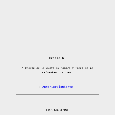
Crissa G.
A Crissa no le gusta su nombre y jamás se le
calientan los pies.
←
Anterior
Siguiente
→
ERRR MAGAZINE