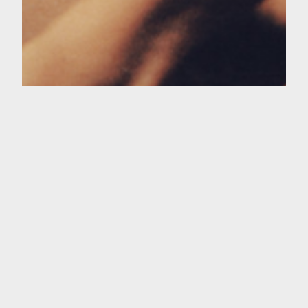
Ella es como la lluvia
No sé cómo contarlo, no pretendo justificar nada, al