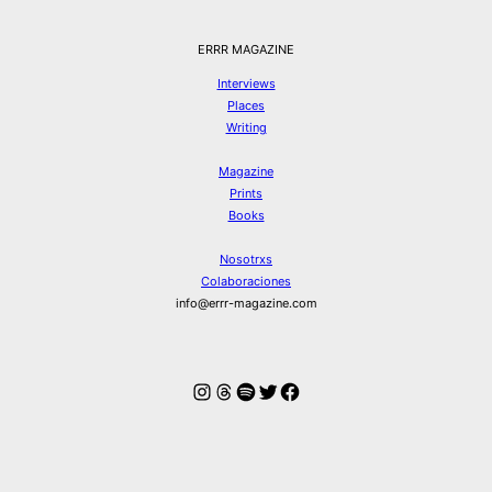
ERRR MAGAZINE
Interviews
Places
Writing
Magazine
Prints
Books
Nosotrxs
Colaboraciones
info@errr-magazine.com
Instagram
Hilos
Spotify
Twitter
Facebook
© ERRR MAGAZINE 2026