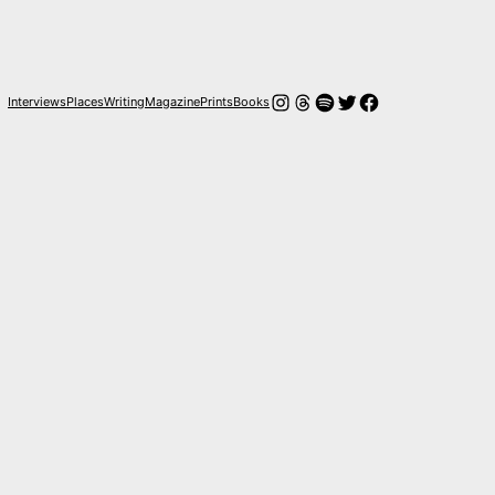
Instagram
Hilos
Spotify
Twitter
Facebook
Interviews
Places
Writing
Magazine
Prints
Books