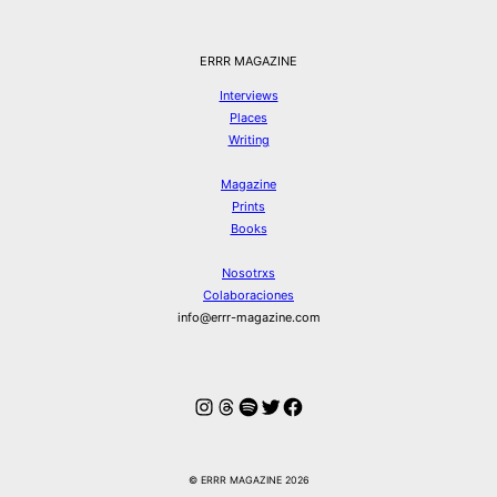
ERRR MAGAZINE
Interviews
Places
Writing
Magazine
Prints
Books
Nosotrxs
Colaboraciones
info@errr-magazine.com
Instagram
Hilos
Spotify
Twitter
Facebook
© ERRR MAGAZINE 2026